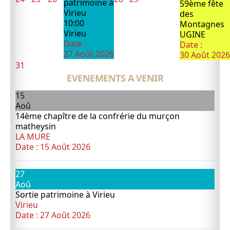
patrimoine à
59ème fête
Virieu
des
10:00
Montagnes
Virieu
UGINE
Date :
Date :
27 Août 2026
30 Août 2026
31
EVENEMENTS A VENIR
15
Aoû
14ème chapître de la confrérie du murçon
matheysin
LA MURE
Date :
15 Août 2026
27
Aoû
Sortie patrimoine à Virieu
Virieu
Date :
27 Août 2026