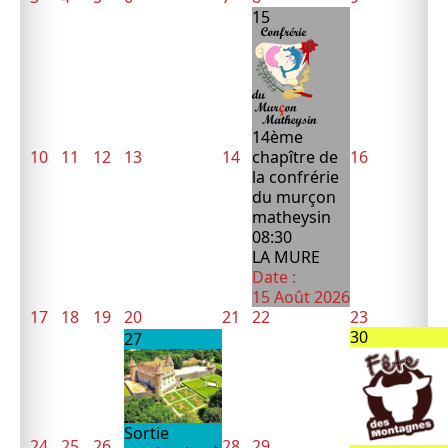
15
14ème
10
11
12
13
14
chapître de
16
la confrérie
du murçon
matheysin
08:30
LA MURE
Date :
15 Août 2026
17
18
19
20
21
22
23
30
27
Sortie
24
25
26
28
29