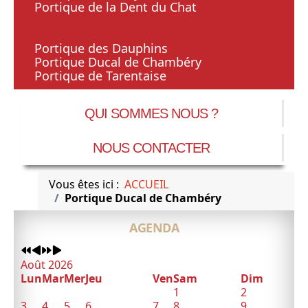
Portique de la Dent du Chat
Portique des Dauphins
Portique Ducal de Chambéry
Portique de Tarentaise
QUI SOMMES NOUS ?
NOUS CONTACTER
Vous êtes ici :
ACCUEIL
Portique Ducal de Chambéry
Année
Mois
Année
Mois
AGENDA
précédente
précédent
suivante
suivant
Août 2026
Lun
Mar
Mer
Jeu
Ven
Sam
Dim
1
2
3
4
5
6
7
8
9