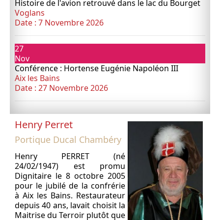
Histoire de l'avion retrouvé dans le lac du Bourget
Voglans
Date :
7 Novembre 2026
27
Nov
Conférence : Hortense Eugénie Napoléon III
Aix les Bains
Date :
27 Novembre 2026
Henry Perret
Portique Ducal Chambéry
Henry PERRET (né
24/02/1947) est promu
Dignitaire le 8 octobre 2005
pour le jubilé de la confrérie
à Aix les Bains. Restaurateur
depuis 40 ans, lavait choisit la
Maitrise du Terroir plutôt que